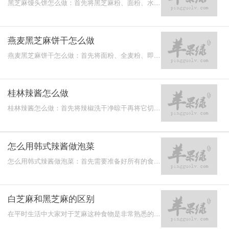
黑芝麻馒头饼怎么做：首先将黑芝麻粉、面粉、水、
酵母粉搅拌在一起，揉成面团进行醒发，之后进行整
形醒发，最
燕麦黑芝麻饼干怎么做
燕麦黑芝麻饼干怎么做：首先将面粉、全麦粉、即食
燕麦片、玉米油、牛奶、水搅拌均匀，将它分团，撒
入黑芝麻，
桂林辣酱怎么做
桂林辣酱怎么做：首先将辣椒洗干净晾干再将它切
碎，再将蒜剁碎，放入剁碎辣椒里面，搅拌均匀，接
着加入盐和酒
怎么用韩式辣酱做泡菜
怎么用韩式辣酱做泡菜：首先需要准备好所有的食
材，像白萝卜，洋葱，生姜，大蒜，大白菜，苹果，
辣椒面，白沙
白芝麻和黑芝麻的区别
在平时生活中大家对于芝麻这种食物是非常熟悉的，
然而芝麻也分为白芝麻和黑芝麻，他们两者都是作为