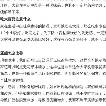
牙疼。大蒜在生活中既是一种调味品，也具有一定的药用功效，每
于缓解嗓子疼。
疼吃大蒜要注意什么
在生活中出现喉咙疼的情况，就可以吃点大蒜，那么吃多少合
1-2个比较好，吃完之后，为了防止胃粘膜强烈的刺激感，一定
，大家可以在饭后吃大蒜比较好，这样有点饭菜垫肚子，就不会
疼还能怎么改善
喉咙疼，我们还可以自己调配点绿茶蜂蜜水，这样也可以清热
大家还可以喝点无花果冰糖水，这样也是非常适合大家改善喉咙
法简单，也是一种很适合治疗咽喉肿痛、声音嘶哑的食疗偏方。
吃辛辣刺激食物。
、感冒，都会引起喉咙疼，如果出现这样的问题，我们就可以
疗和改善。但是如果喉咙疼，伴随着口腔溃疡，就不要吃大蒜了
会导致口腔黏膜受刺激，导致溃疡面增大，反而不利于病情的康