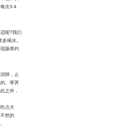
次3-4
适呢?我们
要多喝水。
出现肠胃灼
润肺，止
疼的。荸荠
除此之外，
吃点大
，不然的
复。