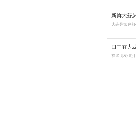
新鲜大蒜
大蒜是家庭都
到。那么有时
口中有大
有些朋友特别
道，而且很长