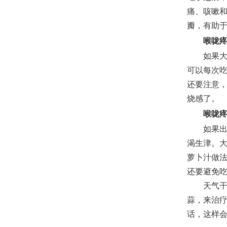
痛、咳嗽和
瓣，有助
喉咙
如果大家
可以每次吃
还要注意
烧感了。
喉咙
如果出现
渴生津。
萝卜汁做
还要避免
天气干燥
蒜，来治
话，这样