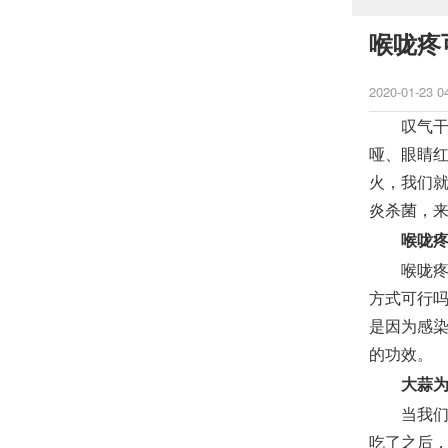
喉咙疼
2020-01-23 0
叹气干燥
哑、眼睛
火，我们
炎杀菌，
喉咙
喉咙疼、
方式可行
是因为感
的功效。
大蒜
当我们喉
吃了之后