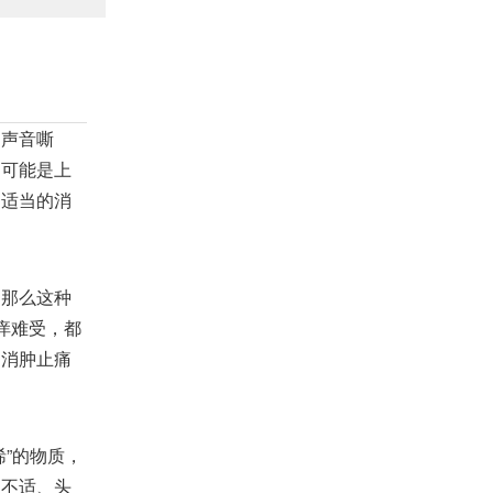
声音嘶
，可能是上
过适当的消
那么这种
痒难受，都
、消肿止痛
”的物质，
胃不适、头