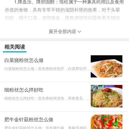
1.降血压、降胆固醇：瑶柱属于一种兼具药用以及食用
价值的食物，具有非常不错的滋阴补肾的效果，对于头晕
目眩，咽干口渴，虚劳咳血，脾胃虚弱等问题有着不错的
调理效果。如果坚持食用的情况下，可以帮助降血压，降
展开全部内容
胆固醇。
2.软化血管：这款食材的药用价值还是非常不错的，有
相关阅读
着不粗的抗癌、软化血管以及预防动脉硬化等问题。
3.减肥：即便是吃吃很多也不会出现肥胖的情况，这是
白菜烧粉丝怎么做
因为食材中有着丰富的碳水化合物，同时热量是比较低
白菜烧粉丝怎么做：首先将粉丝泡开，白菜帮切开一
的，并不会引起肥胖的问题。
条一条，白菜叶切成一块一块，热锅，爆香葱蒜，再
放入白菜翻
瑶柱可以怎么吃
细粉丝怎么拌好吃
瑶柱烧节瓜
细粉丝怎么拌好吃：首先将粉丝浸泡，再将黄瓜、胡
萝卜洗净分别切丝，之后将粉丝切段，放入锅中煮熟
材料：节瓜、瑶柱、生姜、葱、盐、蚝油。
捞出放入碗
做法:1.首先将所有的材料全部准备好。
肥牛金针菇粉丝怎么做
2.其中将瑶柱清洗干净以后，放入到热水中浸泡5分钟
肥牛金针菇粉丝怎么做：首先将红椒、青椒洗净切