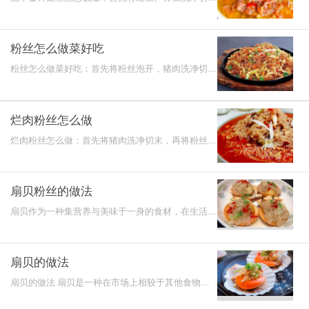
后沥干水分备用。
丝，热锅，放入红椒、青椒、蒜、小葱翻炒，之后加
3.节瓜清洗干净以后，去皮去籽切成小块备用。
入番茄酱、清
4.锅内加入适量的油，油热了以后，加入生姜炒香。
粉丝怎么做菜好吃
5.加入准备好的瑶柱炒制微黄色后，加入节瓜继续翻
粉丝怎么做菜好吃：首先将粉丝泡开，猪肉洗净切
炒。
碎，热锅，放入肉末翻炒，再加入辣酱，之后加入粉
丝、酱油、盐
6.最后加入适量的盐、蚝油、清水大火煮开以后就可以
取出食用了。
烂肉粉丝怎么做
瑶柱扒娃娃菜
烂肉粉丝怎么做：首先将猪肉洗净切末，再将粉丝放
入水中泡软，热锅，放入肉末进行翻炒，并放入葱姜
材料：娃娃菜、瑶柱、牛奶、红萝卜、淀粉、糖、鸡
蒜辣椒酱，
精、油盐。
扇贝粉丝的做法
做法:1.将所有的材料全部准备好。
扇贝作为一种集营养与美味于一身的食材，在生活中
2.清洗干净瑶柱后放入到清水中浸泡10分钟。
非常受到大家的喜爱，而不论是在各个饭店还是在家
3.锅内加入适量的清水，大火煮开以后，加入适量的盐
中，扇贝和
和油，加入准备好的娃娃菜焯水备用。
扇贝的做法
4.焯水后的娃娃菜摆在盘子中。
扇贝的做法 扇贝是一种在市场上相较于其他食物而
5.锅内加入适量的清水，大火煮开以后，加上瑶柱、
言比较昂贵的食材，但是扇贝这种食材也从未辜负过
消费者的期待