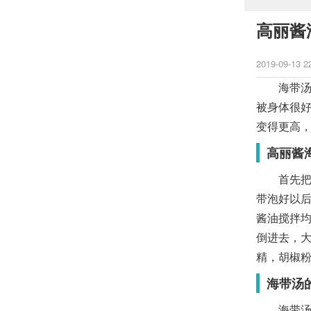
高丽酱
2019-09-13 2
海带汤是
被身体很
变得更高
高丽酱
首先把海
带泡好以
酱油搅拌
倒进去，
精，胡椒
海带汤
海带汤里