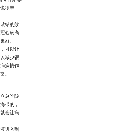
量也很丰
散结的效
童冠心病高
得更好。
，可以让
可以减少很
尿病病情作
丰富。
立刻吃酸
吃海带的，
多就会让病
液进入到