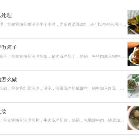
么处理
理：首先将海带根浸泡半个小时，之后再清洗3次，还可以把生米用干净
好，然后将这些生
带做卤子
卤子：首先将海带洗净切条，猪肉洗净切丁，热锅，将猪肉放入锅中翻
椒、辣椒、八角、
汤怎么做
么做：首先将红豆洗净，浸泡，海带洗净切成细丝，锅中加入红豆、海
最后加入冰糖继续
煮汤
：首先将海带洗净切片，牛肉洗净切片，热锅，先翻炒牛肉，随后加入
水，大火煮沸后转