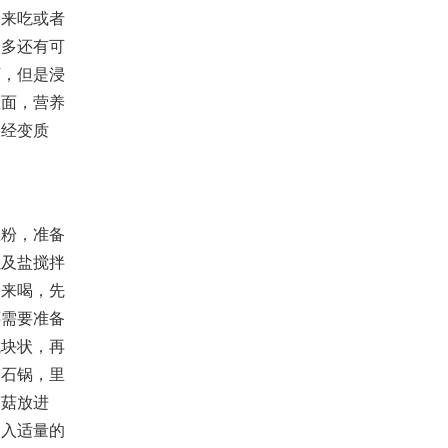
食来吃或者
太多还有可
下，但是浸
里面，营养
已经变质
粉，准备
以及盐搅拌
汤来喝，先
还需要准备
成块状，再
个石锅，里
蘑菇放进
加入适量的