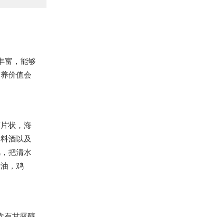
丰富，能够
营养价值会
片状，海
，料酒以及
儿，把清水
酱油，鸡
含有甘露醇