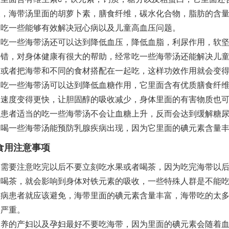
酸，海带汤里面的胡萝卜素，膳食纤维，碳水化合物，脂肪的含
的吃一些能够有效解决冠心病以及儿童高血压问题。
一些海带汤还可以达到降低血压，降低血脂，利尿作用，软坚
不错，对身体健康有很大的帮助，经常吃一些海带汤还能解决儿
，或者把海带和不同的食材搭配在一起吃，这样功效作用就会变
一些海带汤可以达到降低血糖作用，它里面含有优质膳食纤维
的速度变得更快，让胆固醇的吸收减少，身体里面的有害物质也
病患者适当的吃一些海带汤不会让血糖上升，反而会达到缓解糖
的喝一些海带汤能预防乳腺疾病出现，因为它里面的碘元素含量
食用注意事项
要注意吃完以后不要立刻吃水果或者喝茶，因为吃完海带以后
者喝茶，就会影响到身体对铁元素的吸收，一些特殊人群是不能
疾病患者就应该避免，海带里面的碘元素含量丰富，海带吃的太
加严重。
的产妇以及孕妇最好不要吃海带，因为里面的碘元素会随着血