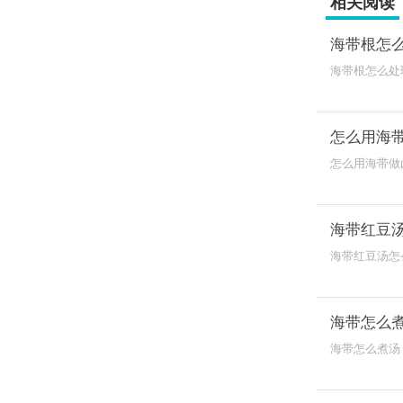
相关阅读
海带根怎
海带根怎么处
的白布包好扎
怎么用海
怎么用海带做
炒，再加入花
海带红豆
海带红豆汤怎
带、水煮开，
海带怎么
海带怎么煮汤
海带、适量的