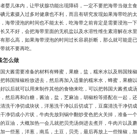
或者婴儿体内，让甲状腺功能出现障碍，一定不要把海带当做主
，碘元素摄入过多对健康也不利，而且有研究发现如果海带吃的
毒，海带浸泡的时间也不能太长，吃海带之前肯定是需要浸泡一
太长又不好，会把海带里面的无机盐以及水溶性维生素溶解在水
没有那么高，如果海带浸泡的时间过长容易折断，那么就可能是
海带就不要再吃。
酱怎么做
大酱需要准备的材料有蜂蜜，果糖，盐，糯米水以及韩国辣椒
，把韩国辣椒粉放进去，然后再加入适量的糯米水，蜂蜜，果糖
拌好以后就可以用来制作其他的食物来吃，可以把韩国大酱煮成
好，然后再和白糖，酱油，盐，芝麻油，胡椒粉等搭配在一起，
，清洗干净切成块状，洋葱洗干净以后切成丁，豆腐清洗干净切
洗干净切成小片状，牛肉先放到锅中翻炒变色把火关掉，准备一
量的豆油，大概加热一会儿就把贝壳汤倒进去煮开，牛肉片以及
再加一些葱，洋葱，南瓜，土豆，贝壳，最后再放上一些辣椒，