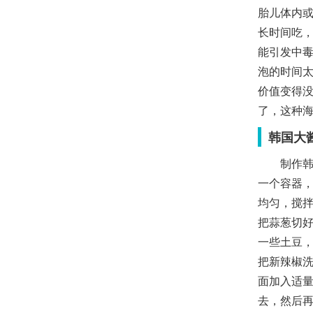
胎儿体内
长时间吃
能引发中
泡的时间
价值变得
了，这种
韩国大
制作韩国
一个容器
均匀，搅
把蒜葱切
一些土豆
把新辣椒
面加入适
去，然后