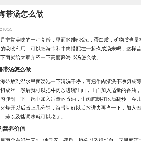
海带汤怎么做
2:10:53
非常美味的一种食谱，里面的维他命a，蛋白质，矿物质含量
好的吸收利用，可以把海带和牛肉搭配在一起煮成汤来喝，这样
，下面就给大家介绍一下高丽酱海带汤怎么做。
海带汤怎么做
带放到温水里面浸泡一下清洗干净，再把牛肉清洗干净切成薄
后切成丝，然后就可以把牛肉放进碗里面，里面加入适量的香油
均匀腌制一下，锅中加入适量的香油，牛肉腌制好以后翻炒一会
大火烧开以后煮上几分钟，海带切好以后放进去再煮一下，加入
粉，蒜以及盐调味就可以吃了。
的营养价值
面含有维生素c，铁元素，钙质，糖分以及粗蛋白，它里面还