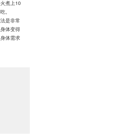
火煮上10
来吃。
法是非常
让身体变得
的身体需求