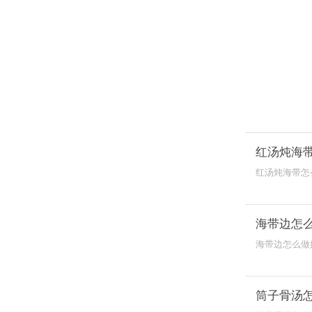
红汤炖海
红汤炖海带怎
块翻炒，加水
海带边怎
海带边怎么做
海带丝也要进
筒子骨汤