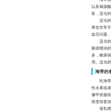
以及褐藻
富，适当
适当的吃
果也非常
血压问题
适当的吃
肠道蠕动
多，糖尿
用。适当
海带的
吃海带需
性水果或
像甲状腺
情变得更
母乳喂养